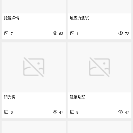
托辊详情
地应力测试
7
63
1
72
阳光房
轻钢别墅
6
47
9
47