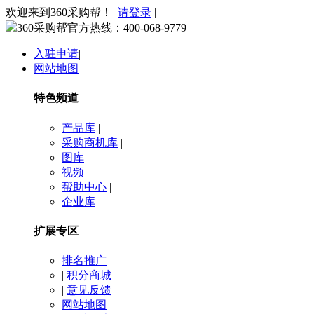
欢迎来到360采购帮！
请登录
|
360采购帮官方热线：
400-068-9779
入驻申请
|
网站地图
特色频道
产品库
|
采购商机库
|
图库
|
视频
|
帮助中心
|
企业库
扩展专区
排名推广
|
积分商城
|
意见反馈
网站地图