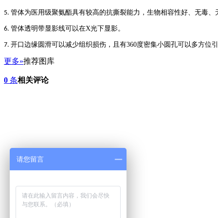
管体为医用级聚氨酯具有较高的抗撕裂能力，生物相容性
好
、无毒、
5.
管体透明带显影线可以在
X
光下显影。
6.
开口边缘圆滑可以减少组织损伤，且有
360
度密集小圆孔可以多方位
7.
更多»
推荐图库
0
条
相关评论
请您留言