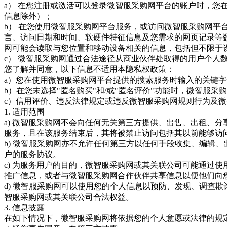
a） 在您注册或激活可以登录微智服采购网平台的账户时，
信息除外）；
b） 在您使用微智服采购网平台服务，或访问微智服采购网平
言、访问日期和时间、软硬件特征信息及您需求的网页记录等
网可能会读取与您位置和移动设备相关的信息，包括但不限于
c） 微智服采购网通过合法途径从商业伙伴处取得的用户个人
您了解并同意，以下信息不适用本隐私权政策：
a）您在使用微智服采购网平台提供的搜索服务时输入的关键字
b）在您未选择"匿名购买"和/或"匿名评价"功能时，微智
c）信用评价、违反法律规定或违反微智服采购网规则行为及
1. 适用范围
a) 微智服采购网不会向任何无关第三方提供、出售、出租、
服务，且在该服务结束后，其将被禁止访问包括其以前能够访
b) 微智服采购网亦不允许任何第三方以任何手段收集、编辑
户的服务协议。
c) 为服务用户的目的，微智服采购网或其关联公司可能通过
推广信息，或者与微智服采购网合作伙伴共享信息以便他们向
d) 微智服采购网可以使用您的个人信息以预防、发现、调查
智服采购网或其关联公司合法权益。
3. 信息披露
在如下情况下，微智服采购网将依据您的个人意愿或法律的规