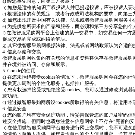
a) 经您事先同意，向第三方披露；
b) 如您是适格的知识产权投诉人并已提起投诉，应被投诉人
c) 根据法律的有关规定，或者行政或司法机构的要求，向第
d) 如您出现违反中国有关法律、法规或者微智服采购网服务
e) 为提供您所要求的产品和服务，而必须和第三方分享您的个
f) 在微智服采购网平台上创建的某一交易中，如交易任何一
促成交易的完成或纠纷的解决。
g) 其它微智服采购网根据法律、法规或者网站政策认为合适的
4. 信息存储和交换
微智服采购网收集的有关您的信息和资料将保存在微智服采购
并在境外被访问、存储和展示。
5. Cookie的使用
a) 在您未拒绝接受cookies的情况下，微智服采购网会在您的计
提供更加周到的个性化服务，包括推广服务。
b) 您有权选择接受或拒绝接受cookies。您可以通过修改浏览器
或功能。
c) 通过微智服采购网所设cookies所取得的有关信息，将适用本
6. 信息安全
a) 您的账户均有安全保护功能，请妥善保管您的账户及密码
述安全措施，但同时也请您注意在信息网络上不存在"完善的安
b) 在使用微智服采购网平台服务进行网上交易时，您不可避
的情形下向他人提供。如您发现自己的个人信息泄密，尤其是