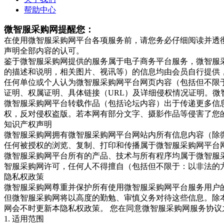
帮助中心
微智服采购网提醒您：
在使用微智服采购网平台各项服务前，请您务必仔细阅读并透
声明全部内容的认可。
鉴于微智服采购网提供的服务属于电子商务平台服务，微智服
的描述和说明，相关图片、视讯等）的信息均由会员自行提供
任何单位或个人认为微智服采购网平台网页内容（包括但不限
证明、权属证明、具体链接（URL）及详细侵权情况证明。
微智服采购网平台转载作品（包括论坛内容）出于传递更多信
权，反对侵权盗版。若本网有部分文字、摄影作品等侵害了您
知识产权声明
微智服采购网拥有微智服采购网平台网站内所有信息内容（除
任何被授权的浏览、复制、打印和传播属于微智服采购网平台
微智服采购网平台所有的产品、技术与所有程序均属于微智服
智服采购网许可，任何人不得擅自（包括但不限于：以非法的
隐私权政策
微智服采购网尊重并保护所有使用微智服采购网平台服务用户
但微智服采购网将以高度的勤勉、审慎义务对待这些信息。除
网会不时更新本隐私权政策。 您在同意微智服采购网服务协
1. 适用范围