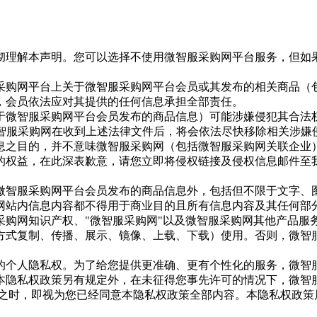
彻理解本声明。您可以选择不使用微智服采购网平台服务，但如
采购网平台上关于微智服采购网平台会员或其发布的相关商品（包
，会员依法应对其提供的任何信息承担全部责任。
于微智服采购网平台会员发布的商品信息）可能涉嫌侵犯其合法
微智服采购网在收到上述法律文件后，将会依法尽快移除相关涉嫌
息之目的，并不意味微智服采购网（包括微智服采购网关联企业
的权益，在此深表歉意，请您立即将侵权链接及侵权信息邮件至
微智服采购网平台会员发布的商品信息外，包括但不限于文字、
网站内信息内容都不得用于商业目的且所有信息内容及其任何部
采购网知识产权、"微智服采购网"以及微智服采购网其他产品服
方式复制、传播、展示、镜像、上载、下载）使用。否则，微智
的个人隐私权。为了给您提供更准确、更有个性化的服务，微智
本隐私权政策另有规定外，在未征得您事先许可的情况下，微智
议之时，即视为您已经同意本隐私权政策全部内容。本隐私权政策